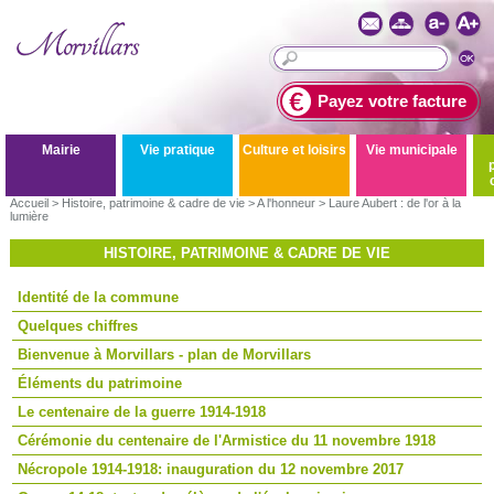
Payez votre facture
Mairie
Vie pratique
Culture et loisirs
Vie municipale
Accueil
>
Histoire, patrimoine & cadre de vie
>
A l'honneur
>
Laure Aubert : de l'or à la
lumière
HISTOIRE, PATRIMOINE & CADRE DE VIE
Identité de la commune
Quelques chiffres
Bienvenue à Morvillars - plan de Morvillars
Éléments du patrimoine
Le centenaire de la guerre 1914-1918
Cérémonie du centenaire de l'Armistice du 11 novembre 1918
Nécropole 1914-1918: inauguration du 12 novembre 2017