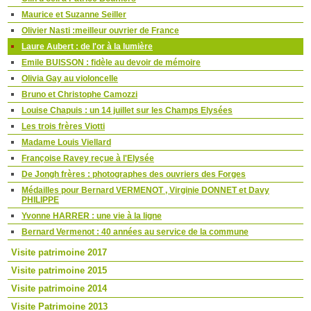
Maurice et Suzanne Seiller
Olivier Nasti :meilleur ouvrier de France
Laure Aubert : de l'or à la lumière
Emile BUISSON : fidèle au devoir de mémoire
Olivia Gay au violoncelle
Bruno et Christophe Camozzi
Louise Chapuis : un 14 juillet sur les Champs Elysées
Les trois frères Viotti
Madame Louis Viellard
Françoise Ravey reçue à l'Elysée
De Jongh frères : photographes des ouvriers des Forges
Médailles pour Bernard VERMENOT , Virginie DONNET et Davy
PHILIPPE
Yvonne HARRER : une vie à la ligne
Bernard Vermenot : 40 années au service de la commune
Visite patrimoine 2017
Visite patrimoine 2015
Visite patrimoine 2014
Visite Patrimoine 2013