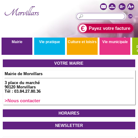
Payez votre facture
Mairie
Vie pratique
Culture et loisirs
Vie municipale
VOTRE MAIRIE
Mairie de Morvillars
3 place du marché
90120 Morvillars
Tél : 03.84.27.80.36
>Nous contacter
HORAIRES
NEWSLETTER