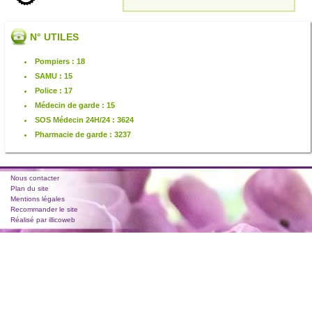
N° UTILES
Pompiers : 18
SAMU : 15
Police : 17
Médecin de garde : 15
SOS Médecin 24H/24 : 3624
Pharmacie de garde : 3237
Nous contacter
Plan du site
Mentions légales
Recommander le site
Réalisé par illicoweb