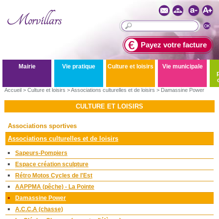
Payez votre facture
Mairie
Vie pratique
Culture et loisirs
Vie municipale
Accueil
>
Culture et loisirs
>
Associations culturelles et de loisirs
>
Damassine Power
CULTURE ET LOISIRS
Associations sportives
Associations culturelles et de loisirs
Sapeurs-Pompiers
Espace création sculpture
Rétro Motos Cycles de l'Est
AAPPMA (pêche) - La Pointe
Damassine Power
A.C.C.A (chasse)