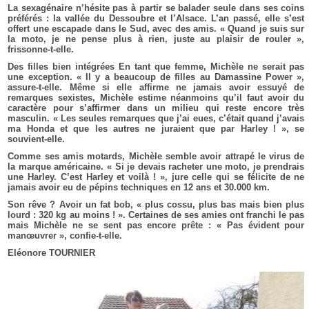
La sexagénaire n’hésite pas à partir se balader seule dans ses coins
préférés : la vallée du Dessoubre et l’Alsace. L’an passé, elle s’est
offert une escapade dans le Sud, avec des amis. « Quand je suis sur
la moto, je ne pense plus à rien, juste au plaisir de rouler »,
frissonne-t-elle.
Des filles bien intégrées En tant que femme, Michèle ne serait pas
une exception. « Il y a beaucoup de filles au Damassine Power »,
assure-t-elle. Même si elle affirme ne jamais avoir essuyé de
remarques sexistes, Michèle estime néanmoins qu’il faut avoir du
caractère pour s’affirmer dans un milieu qui reste encore très
masculin. « Les seules remarques que j’ai eues, c’était quand j’avais
ma Honda et que les autres ne juraient que par Harley ! », se
souvient-elle.
Comme ses amis motards, Michèle semble avoir attrapé le virus de
la marque américaine. « Si je devais racheter une moto, je prendrais
une Harley. C’est Harley et voilà ! », jure celle qui se félicite de ne
jamais avoir eu de pépins techniques en 12 ans et 30.000 km.
Son rêve ? Avoir un fat bob, « plus cossu, plus bas mais bien plus
lourd : 320 kg au moins ! ». Certaines de ses amies ont franchi le pas
mais Michèle ne se sent pas encore prête : « Pas évident pour
manœuvrer », confie-t-elle.
Eléonore TOURNIER