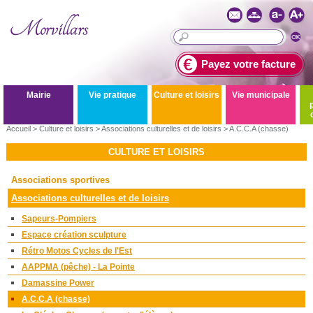
Payez votre facture
Mairie
Vie pratique
Culture et loisirs
Vie municipale
Accueil
>
Culture et loisirs
>
Associations culturelles et de loisirs
>
A.C.C.A (chasse)
CULTURE ET LOISIRS
Associations sportives
Associations culturelles et de loisirs
Sapeurs-Pompiers
Espace création sculpture
Rétro Motos Cycles de l'Est
AAPPMA (pêche) - La Pointe
Damassine Power
A.C.C.A (chasse)