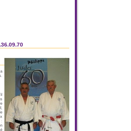
36.09.70
 a
s.
il
ns
re
d,
de
ux
 :
en
té