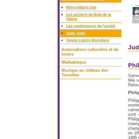
Rétro billard club
Les archers du Bois de la
Voivre
Les randonneurs de l'amitié
Judo- kwai
Tennis Loisirs Morvillars
Jud
Associations culturelles et de
loisirs
Médiathèque
Phi
Musique au château des
Tourelles
Samed
fêté s
Retour
Phili
Philip
monte 
camar
sont 
Phili
champ
champ
en 19
1985 