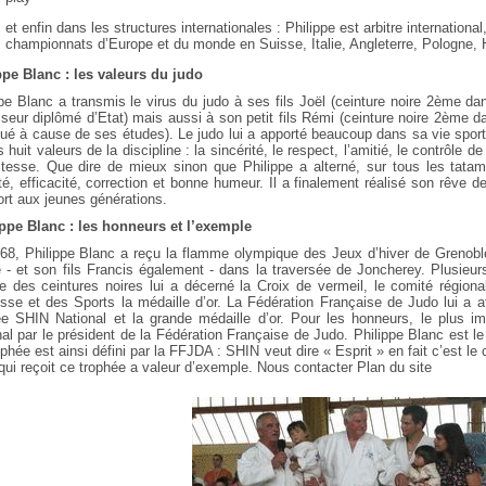
et enfin dans les structures internationales : Philippe est arbitre international,
championnats d’Europe et du monde en Suisse, Italie, Angleterre, Pologne, 
ppe Blanc : les valeurs du judo
pe Blanc a transmis le virus du judo à ses fils Joël (ceinture noire 2ème da
seur diplômé d’Etat) mais aussi à son petit fils Rémi (ceinture noire 2ème dan
nué à cause de ses études). Le judo lui a apporté beaucoup dans sa vie sport
s huit valeurs de la discipline : la sincérité, le respect, l’amitié, le contrôle d
litesse. Que dire de mieux sinon que Philippe a alterné, sur tous les tata
té, efficacité, correction et bonne humeur. Il a finalement réalisé son rêve
ort aux jeunes générations.
ppe Blanc : les honneurs et l’exemple
68, Philippe Blanc a reçu la flamme olympique des Jeux d’hiver de Grenoble s
e - et son fils Francis également - dans la traversée de Joncherey. Plusieur
ge des ceintures noires lui a décerné la Croix de vermeil, le comité régiona
sse et des Sports la médaille d’or. La Fédération Française de Judo lui a at
ée SHIN National et la grande médaille d’or. Pour les honneurs, le plus 
al par le président de la Fédération Française de Judo. Philippe Blanc est l
phée est ainsi défini par la FFJDA : SHIN veut dire « Esprit » en fait c’est le 
qui reçoit ce trophée a valeur d’exemple. Nous contacter Plan du site