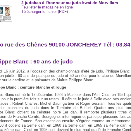
2 judokas à l'honneur au judo kwai de Morvillars
Feuilleter le magazine en ligne
Télécharger le fichier (PDF)
o rue des Chênes 90100 JONCHEREY Tél : 03.84.
lippe Blanc : 60 ans de judo
i 16 juin 2012, à l’occasion des championnats d’été de judo, Philippe Blanc
on jubilé : 60 ans de pratique du judo et 50 années pour le club de Morvillar
 sur la carrière et le palmarès de Maître Philippe Blanc.
ppe Blanc : ceinture blanche et rouge
pe Blanc est né le 17 décembre 1928 à Marlieux dans l’Ain. C’est en 1951 qu’
pour la première fois sur un tatami. Il débute le judo à Delle avec ses ancie
ades : Robert Charles, Michel Baumgartner et Roger Serzian. Tous les quat
des pionniers du judo dans le Territoire de Belfort. Quatre ans plus tar
ppe Blanc obtient sa ceinture noire 1er dan. Il remporte plusieurs titres 
ion de Franche-Comté, Bourgogne, inter-région et participe plusieurs fois a
ionnats de France. Son ascension ensuite s’égrène comme un métronome
58 il obtient sa 2ème dan, en 1960 sa 3ème dan, en 1965 sa 4ème dan, 
sa 5ème dan. C’est en 1995 qu’il devient le plus haut gradé de Franche-Com