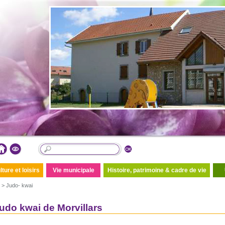
lture et loisirs
Vie municipale
Histoire, patrimoine & cadre de vie
>
Judo- kwai
judo kwai de Morvillars