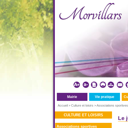
Mairie
Vie pratique
Cu
Accueil
>
Culture et loisirs
>
Associations sportives
CULTURE ET LOISIRS
Le 
Associations sportives