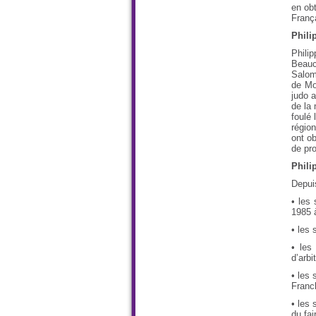
en obt
Franç
Phili
Phili
Beauc
Salom
de Mo
judo a
de la 
foulé
région
ont ob
de pro
Phili
Depuis
• les
1985 à
• les 
• les
d’arbi
• les 
Franc
• les 
du fai