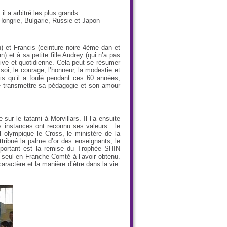
 il a arbitré les plus grands
Hongrie, Bulgarie, Russie et Japon
n) et Francis (ceinture noire 4ème dan et
) et à sa petite fille Audrey (qui n’a pas
ive et quotidienne. Cela peut se résumer
e soi, le courage, l’honneur, la modestie et
mis qu’il a foulé pendant ces 60 années,
 de transmettre sa pédagogie et son amour
ur le tatami à Morvillars. Il l’a ensuite
s instances ont reconnu ses valeurs : le
l olympique le Cross, le ministère de la
tribué la palme d’or des enseignants, le
important est la remise du Trophée SHIN
e seul en Franche Comté à l’avoir obtenu.
caractère et la manière d’être dans la vie.