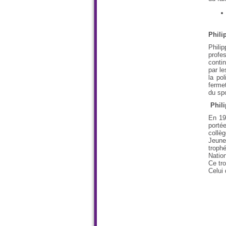
Phili
Philip
profes
conti
par le
la po
ferme
du sp
Phili
En 19
porté
collè
Jeune
troph
Nation
Ce tro
Celui 