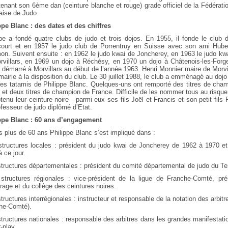
enant son 6ème dan (ceinture blanche et rouge) grade officiel de la Fédérati
aise de Judo.
ppe Blanc : des dates et des chiffres
ppe a fondé quatre clubs de judo et trois dojos. En 1955, il fonde le club 
ourt et en 1957 le judo club de Porrentruy en Suisse avec son ami Hube
on. Suivent ensuite : en 1962 le judo kwai de Joncherey, en 1963 le judo kw
rvillars, en 1969 un dojo à Réchésy, en 1970 un dojo à Châtenois-les-Forge
 démarré à Morvillars au début de l’année 1963. Henri Monnier maire de Morvil
mairie à la disposition du club. Le 30 juillet 1988, le club a emménagé au dojo
 les tatamis de Philippe Blanc. Quelques-uns ont remporté des titres de ch
 et deux titres de champion de France. Difficile de les nommer tous au risque
tenu leur ceinture noire - parmi eux ses fils Joël et Francis et son petit fils
fesseur de judo diplômé d’Etat.
ppe Blanc : 60 ans d’engagement
 plus de 60 ans Philippe Blanc s’est impliqué dans :
 structures locales : président du judo kwai de Joncherey de 1962 à 1970 et
 ce jour.
structures départementales : président du comité départemental de judo du Ter
 structures régionales : vice-président de la ligue de Franche-Comté, pr
trage et du collège des ceintures noires.
structures interrégionales : instructeur et responsable de la notation des arbitr
he-Comté).
structures nationales : responsable des arbitres dans les grandes manifestatio
r-play