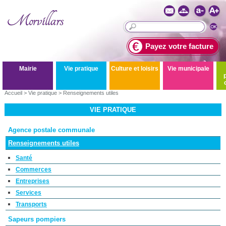
Payez votre facture
Mairie
Vie pratique
Culture et loisirs
Vie municipale
Accueil
>
Vie pratique
>
Renseignements utiles
VIE PRATIQUE
Agence postale communale
Renseignements utiles
Santé
Commerces
Entreprises
Services
Transports
Sapeurs pompiers